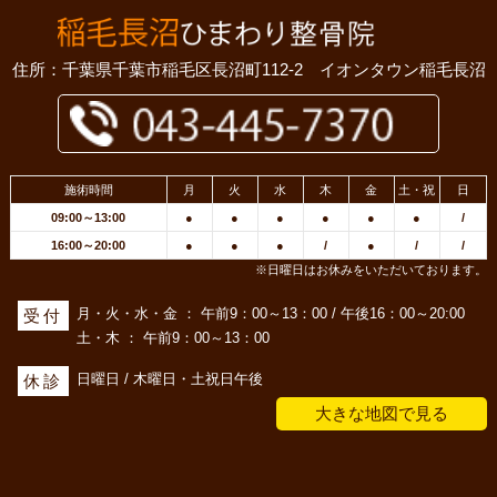
住所：千葉県千葉市稲毛区長沼町112-2 イオンタウン稲毛長沼
施術時間
月
火
水
木
金
土・祝
日
09:00～13:00
●
●
●
●
●
●
/
16:00～20:00
●
●
●
/
●
/
/
※日曜日はお休みをいただいております。
月・火・水・金 ： 午前9：00～13：00 / 午後16：00～20:00
受付
土・木 ： 午前9：00～13：00
日曜日 / 木曜日・土祝日午後
休診
大きな地図で見る