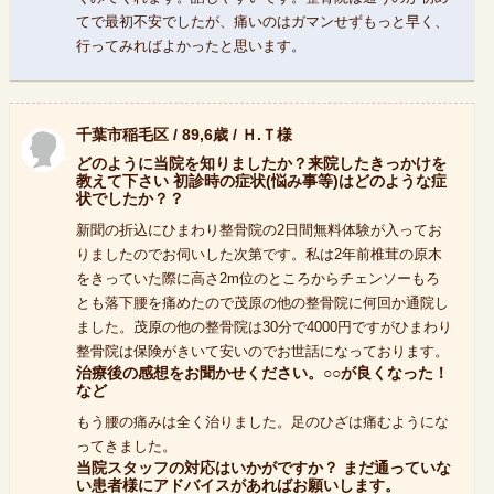
てで最初不安でしたが、痛いのはガマンせずもっと早く、
行ってみればよかったと思います。
千葉市稲毛区 / 89,6歳 / Ｈ.Ｔ様
どのように当院を知りましたか？来院したきっかけを
教えて下さい 初診時の症状(悩み事等)はどのような症
状でしたか？？
新聞の折込にひまわり整骨院の2日間無料体験が入ってお
りましたのでお伺いした次第です。私は2年前椎茸の原木
をきっていた際に高さ2m位のところからチェンソーもろ
とも落下腰を痛めたので茂原の他の整骨院に何回か通院し
ました。茂原の他の整骨院は30分で4000円ですがひまわり
整骨院は保険がきいて安いのでお世話になっております。
治療後の感想をお聞かせください。○○が良くなった！
など
もう腰の痛みは全く治りました。足のひざは痛むようにな
ってきました。
当院スタッフの対応はいかがですか？ まだ通っていな
い患者様にアドバイスがあればお願いします。