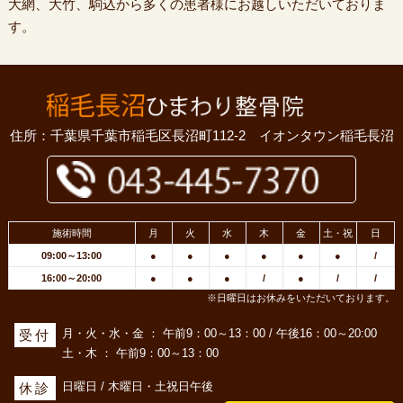
大網、大竹、駒込から多くの患者様にお越しいただいておりま
す。
住所：千葉県千葉市稲毛区長沼町112-2 イオンタウン稲毛長沼
施術時間
月
火
水
木
金
土・祝
日
09:00～13:00
●
●
●
●
●
●
/
16:00～20:00
●
●
●
/
●
/
/
※日曜日はお休みをいただいております。
月・火・水・金 ： 午前9：00～13：00 / 午後16：00～20:00
受付
土・木 ： 午前9：00～13：00
日曜日 / 木曜日・土祝日午後
休診