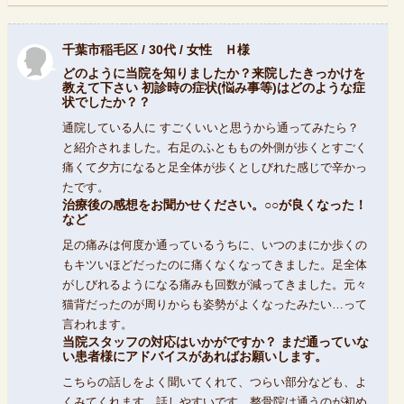
千葉市稲毛区 / 30代 / 女性 Ｈ様
どのように当院を知りましたか？来院したきっかけを
教えて下さい 初診時の症状(悩み事等)はどのような症
状でしたか？？
通院している人に すごくいいと思うから通ってみたら？
と紹介されました。右足のふとももの外側が歩くとすごく
痛くて夕方になると足全体が歩くとしびれた感じで辛かっ
たです。
治療後の感想をお聞かせください。○○が良くなった！
など
足の痛みは何度か通っているうちに、いつのまにか歩くの
もキツいほどだったのに痛くなくなってきました。足全体
がしびれるようになる痛みも回数が減ってきました。元々
猫背だったのが周りからも姿勢がよくなったみたい…って
言われます。
当院スタッフの対応はいかがですか？ まだ通っていな
い患者様にアドバイスがあればお願いします。
こちらの話しをよく聞いてくれて、つらい部分なども、よ
くみてくれます。話しやすいです。整骨院は通うのが初め