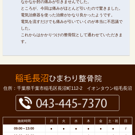
なかなか肘の痛みが引きませんでした。
ところが、今回は痛みがほとんど引いたので驚きました。
電気治療器を使った治療がかなり良かったようです。
電気を流すだけでも痛みが引いていくのが本当に不思議で
した。
これからはかかりつけの整骨院として通わせていただきま
す。
住所：千葉県千葉市稲毛区長沼町112-2 イオンタウン稲毛長沼
施術時間
月
火
水
木
金
土・祝
日
09:00～13:00
●
●
●
●
●
●
/