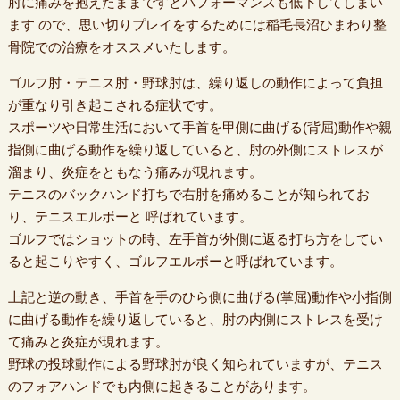
肘に痛みを抱えたままですとパフォーマンスも低下してしまい
ます ので、思い切りプレイをするためには稲毛長沼ひまわり整
骨院での治療をオススメいたします。
ゴルフ肘・テニス肘・野球肘は、繰り返しの動作によって負担
が重なり引き起こされる症状です。
スポーツや日常生活において手首を甲側に曲げる(背屈)動作や親
指側に曲げる動作を繰り返していると、肘の外側にストレスが
溜まり、炎症をともなう痛みが現れます。
テニスのバックハンド打ちで右肘を痛めることが知られてお
り、テニスエルボーと 呼ばれています。
ゴルフではショットの時、左手首が外側に返る打ち方をしてい
ると起こりやすく、ゴルフエルボーと呼ばれています。
上記と逆の動き、手首を手のひら側に曲げる(掌屈)動作や小指側
に曲げる動作を繰り返していると、肘の内側にストレスを受け
て痛みと炎症が現れます。
野球の投球動作による野球肘が良く知られていますが、テニス
のフォアハンドでも内側に起きることがあります。