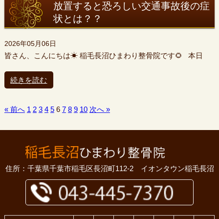
放置すると恐ろしい交通事故後の症
状とは？？
2026年05月06日
皆さん、こんにちは☀ 稲毛長沼ひまわり整骨院です🌻 本日
続きを読む
« 前へ
1
2
3
4
5
6
7
8
9
10
次へ »
住所：千葉県千葉市稲毛区長沼町112-2 イオンタウン稲毛長沼