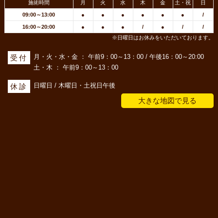
施術時間
月
火
水
木
金
土・祝
日
09:00～13:00
●
●
●
●
●
●
/
16:00～20:00
●
●
●
/
●
/
/
※日曜日はお休みをいただいております。
月・火・水・金 ： 午前9：00～13：00 / 午後16：00～20:00
受付
土・木 ： 午前9：00～13：00
日曜日 / 木曜日・土祝日午後
休診
大きな地図で見る